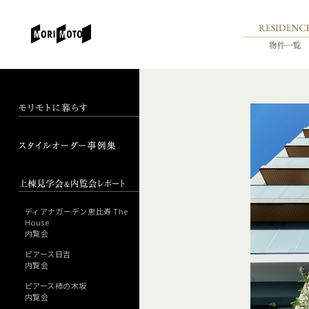
ディアナガーデン恵比寿 The
House
内覧会
ピアース日吉
内覧会
ピアース柿の木坂
内覧会