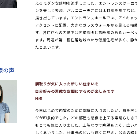
えるモダンな建物を追求しました。エントランスは一面
ンを美しく表現。バルコニー天井には木目調を施すなど
描き出しています。エントランスホールでは、アイキャ
アクセントに配置。大きなガラスウォールから見える植
す。各住戸への内廊下は間接照明と高級感のあるカーペ
ます。周辺が第一種住居地域のため低層住宅が多く、静
たと思います。
様の声
間取りが気に入った新しい住まいを
自分好みの素敵な空間にするのが楽しみです
N様
今日はじめて内覧のために部屋に入りましたが、扉を開
グが印象的でした。どの部屋も想像を上回る素晴らしさ
もとても気に入りました。上階なので眺望もよく、広い
しく思いました。仕事先のビルも遠くに見え、公園の緑