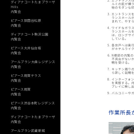
エントランス
ディアナコートたまプラーザ
ルミの庇が横
Hills
物のモダンな
内覧会
エントランス
ランスホール
ピアース世田谷松原
まれて、やす
内覧会
ワイドなガラ
ランスホール
ディアナコート駒沢公園
は、ロングサ
している。
内覧会
各住戸へは奥
ピアース大井仙台坂
がホテルライ
内覧会
N様邸の内覧
不具合がない
アールブラン大森レジデンス
明を受ける。
内覧会
キッチン周り
ら詳しく説明
ピアース用賀テラス
インターフォ
内覧会
を実感する。
プレイに映し
ピアース用賀
バルコニーや
内覧会
ピアース渋谷本町レジデンス
内覧会
作業所長
ディアナコートたまプラーザ
内覧会
アールブラン武蔵新城