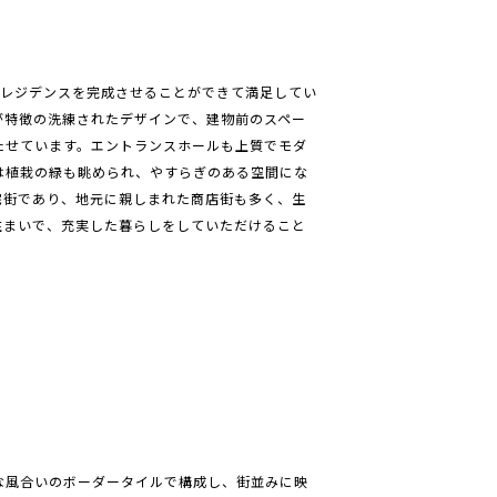
いレジデンスを完成させることができて満足してい
が特徴の洗練されたデザインで、建物前のスペー
たせています。エントランスホールも上質でモダ
は植栽の緑も眺められ、やすらぎのある空間にな
宅街であり、地元に親しまれた商店街も多く、生
住まいで、充実した暮らしをしていただけること
な風合いのボーダータイルで構成し、街並みに映