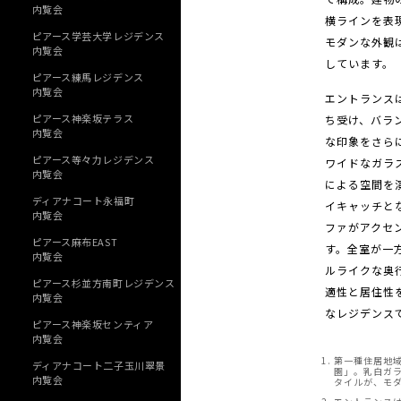
内覧会
横ラインを表
ピアース学芸大学レジデンス
モダンな外観
内覧会
しています。
ピアース練馬レジデンス
内覧会
エントランス
ピアース神楽坂テラス
ち受け、バラ
内覧会
な印象をさら
ピアース等々力レジデンス
ワイドなガラ
内覧会
による空間を
ディアナコート永福町
イキャッチと
内覧会
ファがアクセ
ピアース麻布EAST
す。全室が一
内覧会
ルライクな奥
ピアース杉並方南町レジデンス
適性と居住性
内覧会
なレジデンス
ピアース神楽坂センティア
内覧会
第一種住居地
ディアナコート二子玉川翠景
園」。乳白ガ
内覧会
タイルが、モ