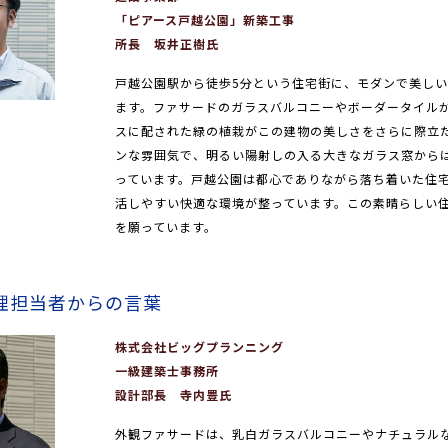
「ピアース戸越公園」新築工事
所長 坂井正樹氏
戸越公園駅から徒歩5分という住宅街に、モダンで美し
ます。ファサードのガラスバルコニーやボーダータイル
スに配された緑の植栽がこの建物の美しさをさらに際立
ンな雰囲気で、明るい陽射しの入る大きなガラス窓から
っています。戸越公園は都心でありながら落ち着いた住
活しやすい快適な環境が整っています。この素晴らしい
を願っています。
理担当者からの言葉
株式会社ビッグプランニング
一級建築士事務所
設計部長 寺内豊氏
外観ファサードは、乳白ガラスバルコニーやナチュラル