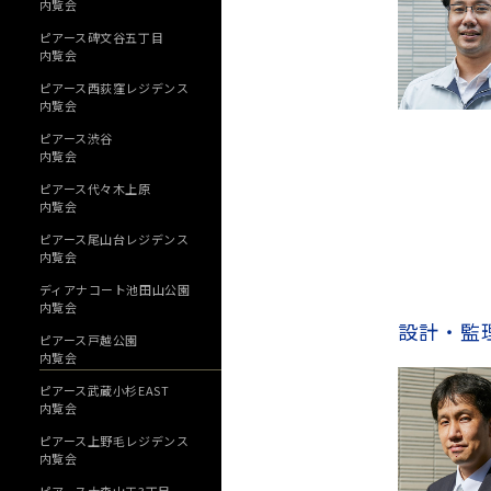
内覧会
ピアース碑文谷五丁目
内覧会
ピアース西荻窪レジデンス
内覧会
ピアース渋谷
内覧会
ピアース代々木上原
内覧会
ピアース尾山台レジデンス
内覧会
ディアナコート池田山公園
内覧会
設計・監
ピアース戸越公園
内覧会
ピアース武蔵小杉EAST
内覧会
ピアース上野毛レジデンス
内覧会