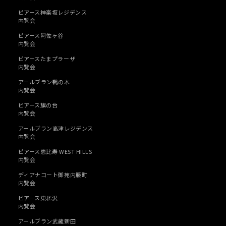
ピアース神楽坂レジデンス
内覧会
ピアース阿佐ヶ谷
内覧会
ピアースたまプラーザ
内覧会
アールブラン鵜の木
内覧会
ピアース旗の台
内覧会
アールブラン高津レジデンス
内覧会
ピアース恵比寿 WEST HILLS
内覧会
ディアナコート御苑内籐町
内覧会
ピアース東北沢
内覧会
アールブラン武蔵新田