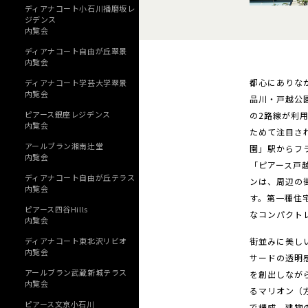
ディアナコート小石川播磨坂レ
ジデンス
内覧会
ディアナコート自由が丘翠景
内覧会
都心にありな
ディアナコート学芸大学翠景
内覧会
品川・戸越公
ピアース銀座レジデンス
の2路線が利
内覧会
ためて注目さ
アールブラン湘南辻堂
園」駅からフ
内覧会
「ピアース戸
ディアナコート自由が丘テラス
ンは、周辺の
内覧会
す。第一種住
ピアース四谷Hills
なコンパクト
内覧会
ディアナコート東北沢リビオ
街並みに美し
内覧会
サードの透明
アールブラン武蔵新城テラス
を創出しなが
内覧会
るマリオン（
ピアース文京小石川
で構成。建物