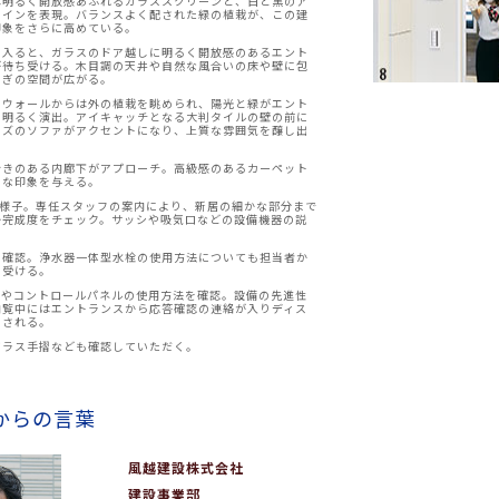
は明るく開放感あふれるガラススクリーンと、白と黒のア
ラインを表現。バランスよく配された緑の植栽が、この建
印象をさらに高めている。
を入ると、ガラスのドア越しに明るく開放感のあるエント
が待ち受ける。木目調の天井や自然な風合いの床や壁に包
らぎの空間が広がる。
スウォールからは外の植栽を眺められ、陽光と緑がエント
を明るく演出。アイキャッチとなる大判タイルの壁の前に
イズのソファがアクセントになり、上質な雰囲気を醸し出
行きのある内廊下がアプローチ。高級感のあるカーペット
クな印象を与える。
の様子。専任スタッフの案内により、新居の細かな部分まで
か完成度をチェック。サッシや吸気口などの設備機器の説
の確認。浄水器一体型水栓の使用方法についても担当者か
を受ける。
ンやコントロールパネルの使用方法を確認。設備の先進性
内覧中にはエントランスから応答確認の連絡が入りディス
出される。
ガラス手摺なども確認していただく。
からの言葉
風越建設株式会社
建設事業部