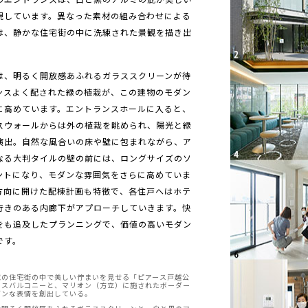
現しています。異なった素材の組み合わせによる
は、静かな住宅街の中に洗練された景観を描き出
は、明るく開放感あふれるガラススクリーンが待
ンスよく配された緑の植栽が、この建物のモダン
に高めています。エントランスホールに入ると、
スウォールからは外の植栽を眺められ、陽光と緑
演出。自然な風合いの床や壁に包まれながら、ア
なる大判タイルの壁の前には、ロングサイズのソ
ントになり、モダンな雰囲気をさらに高めていま
方向に開けた配棟計画も特徴で、各住戸へはホテ
行きのある内廊下がアプローチしていきます。快
をも追及したプランニングで、価値の高いモダン
です。
域の住宅街の中で美しい佇まいを見せる「ピアース戸越公
ラスバルコニーと、マリオン（方立）に施されたボーダー
ダンな表情を創出している。