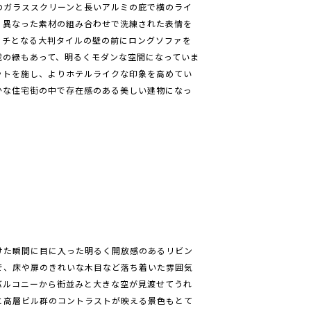
のガラススクリーンと長いアルミの庇で横のライ
、異なった素材の組み合わせで洗練された表情を
ッチとなる大判タイルの壁の前にロングソファを
栽の緑もあって、明るくモダンな空間になっていま
ットを施し、よりホテルライクな印象を高めてい
かな住宅街の中で存在感のある美しい建物になっ
けた瞬間に目に入った明るく開放感のあるリビン
で、床や扉のきれいな木目など落ち着いた雰囲気
バルコニーから街並みと大きな空が見渡せてうれ
と高層ビル群のコントラストが映える景色もとて