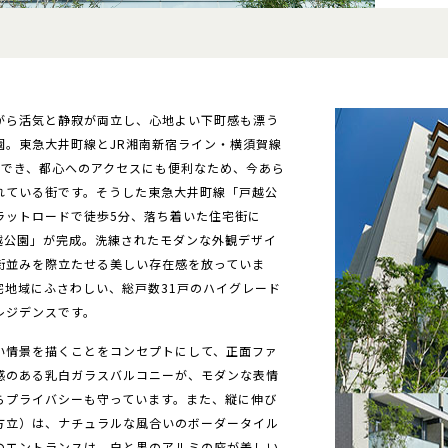
がら活気と静寂が両立し、心地よい下町感も漂う
園。東急大井町線とJR湘南新宿ライン・横須賀線
用でき、都心へのアクセスにも便利なため、今あら
れている街です。そうした東急大井町線「戸越公
ラットロードで徒歩5分、落ち着いた住宅街に
越公園」が完成。洗練されたモダンな外観デザイ
街並みを際立たせる美しい存在感を放っていま
宅地域にふさわしい、総戸数31戸のハイグレード
レジデンスです。
い情景を描くことをコンセプトにして、正面ファ
感のある乳白ガラスバルコニーが、モダンな表情
らプライバシーも守っています。また、縦に伸び
方立）は、ナチュラルな風合いのボーダータイル
のエントランスは、白と黒のアルミの庇が美しい