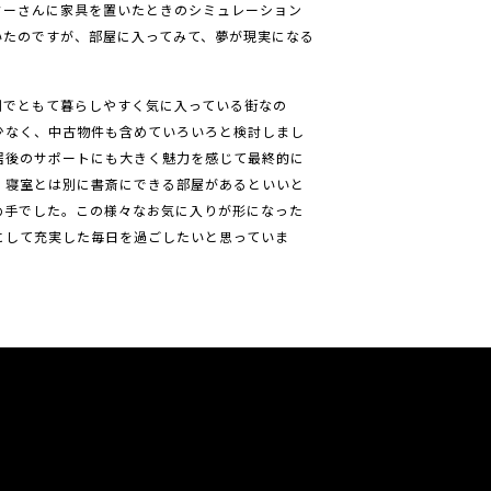
ターさんに家具を置いたときのシミュレーション
いたのですが、部屋に入ってみて、夢が現実になる
利でともて暮らしやすく気に入っている街なの
少なく、中古物件も含めていろいろと検討しまし
居後のサポートにも大きく魅力を感じて最終的に
、寝室とは別に書斎にできる部屋があるといいと
め手でした。この様々なお気に入りが形になった
にして充実した毎日を過ごしたいと思っていま