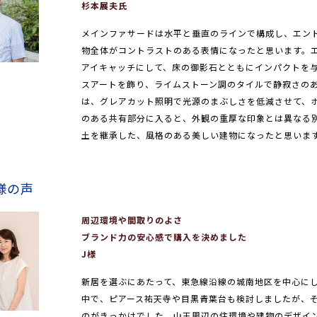
杉本展夫氏
メインファサードは水平と垂直のラインで構成し、エン
物全体がコントラストのある表情になったと思います。
アイキャッチにして、床の御影石とともにインパクトを
スアートを飾り、ライムストーン調のタイルで静寂さの
は、グレアカット照明で光源のまぶしさを低減させて、
のある共有部分に入ると、外観の重厚な印象とは異なる
土を継承した、風格のある美しい建物になったと思いま
様の声
周辺環境や間取りのよさ
ブランド力の安心感で購入を決めました
J様
新居を選ぶにあたって、東急線沿線の城南地区を中心に
中で、ピアース祐天寺や目黒青葉台も検討しましたが、
のがきっかけでした。山王周辺の住環境や建物のデザイ