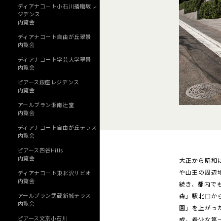
ディアナコート小石川播磨坂レ
ジデンス
内覧会
ディアナコート自由が丘翠景
内覧会
ディアナコート学芸大学翠景
内覧会
ピアース銀座レジデンス
内覧会
アールブラン湘南辻堂
内覧会
ディアナコート自由が丘テラス
内覧会
ピアース四谷Hills
内覧会
大正から昭和
や山王の周辺
ディアナコート東北沢リビオ
内覧会
続き、都内で
アールブラン武蔵新城テラス
森」駅北口か
内覧会
園」を上がっ
ピアース文京小石川
成。希少な第