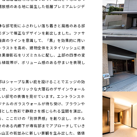
開放感のある地に誕生した低層プレミアムレジデ
静な邸宅街にふさわしい落ち着きと風格のある邸
モダンで端正なデザインを創出しました。ファサ
垂直のラインを意識して、「黒」を効果的に用い
トラストを高め、建物全体をスタイリッシュに表
は黒御影石をリズミカルに配し、上部の四季の変
る植栽帯が、ボリューム感のある佇まいを表現し
部はシャープな黒い庇を設けることでエッジの効
たせ、シンボリックな大理石のデザインウォール
しい邸宅の表情を見せています。エントランスホ
ジナルのガラスウォールが待ち受け、ブラウンや
調とした色彩で静寂さを感じられる空間を演出。
る、ここだけの「別世界感」を創り出し、ホテル
きのある内廊下が専有部までアプローチしていき
る山王の街並みに新しい景観を生み出した、価値