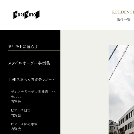
ディアナガーデン恵比寿 The
House
内覧会
ピアース日吉
内覧会
ピアース柿の木坂
内覧会