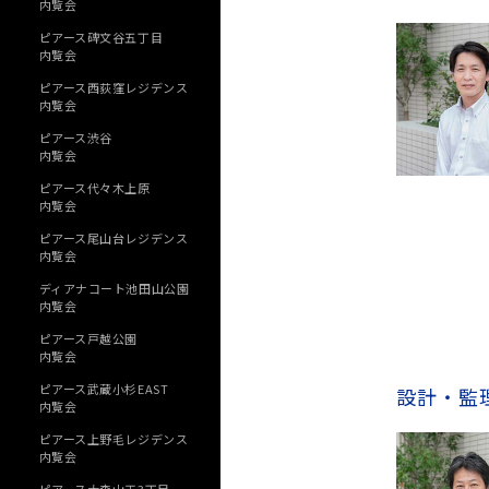
内覧会
ピアース碑文谷五丁目
内覧会
ピアース西荻窪レジデンス
内覧会
ピアース渋谷
内覧会
ピアース代々木上原
内覧会
ピアース尾山台レジデンス
内覧会
ディアナコート池田山公園
内覧会
ピアース戸越公園
内覧会
ピアース武蔵小杉EAST
設計・監
内覧会
ピアース上野毛レジデンス
内覧会