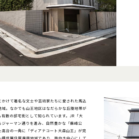
にかけて著名な文士や芸術家たちに愛された馬込
地域。なかでも山王地区はなだらかな丘陵地帯が
も有数の邸宅街として知られています。JR「大
らジャーマン通りを進み、自然豊かな「蘇峰公
た高台の一角に「ディアナコート大森山王」が完
一種低層住居専用地域であり、南向き中心にして