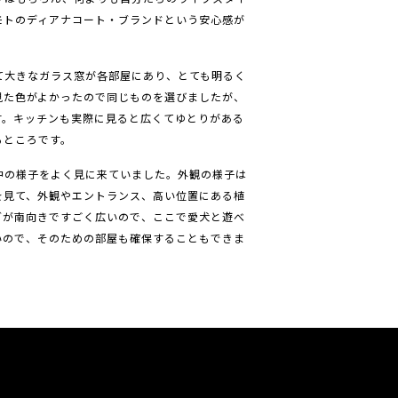
モトのディアナコート・ブランドという安心感が
て大きなガラス窓が各部屋にあり、とても明るく
見た色がよかったので同じものを選びましたが、
す。キッチンも実際に見ると広くてゆとりがある
るところです。
中の様子をよく見に来ていました。外観の様子は
を見て、外観やエントランス、高い位置にある植
ダが南向きですごく広いので、ここで愛犬と遊べ
いので、そのための部屋も確保することもできま
。