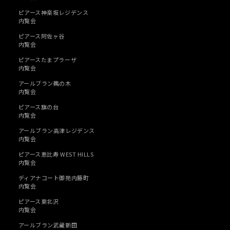
ピアース神楽坂レジデンス
内覧会
ピアース阿佐ヶ谷
内覧会
ピアースたまプラーザ
内覧会
アールブラン鵜の木
内覧会
ピアース旗の台
内覧会
アールブラン高津レジデンス
内覧会
ピアース恵比寿 WEST HILLS
内覧会
ディアナコート御苑内籐町
内覧会
ピアース東北沢
内覧会
アールブラン武蔵新田