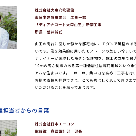
株式会社大京穴吹建設
東日本建設事業部 工事一課
「ディアナコート大森山王」新築工事
所長 荒井誠氏
山王の高台に面した静かな邸宅地に、モダンで風格のあ
いです。黒を効果的に用いたモノトーンの美しい佇まい
デザイナーが表現したモダンな建物を、施工の立場で最
10ｍの高さ制限のある第一種低層住居専用地域という希
アムな住まいです。一戸一戸、集中力を高めて工事を行
客様の表情を拝見できて、とても喜ばしく思っておりま
いただけることを願っております。
理担当者からの言葉
株式会社日本エーコン
取締役 意匠設計部 部長