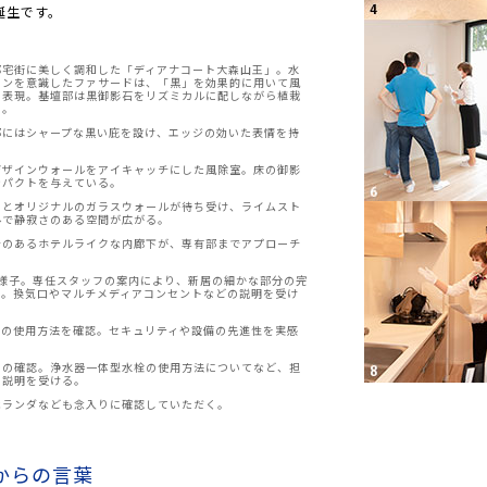
誕生です。
邸宅街に美しく調和した「ディアナコート大森山王」。水
インを意識したファサードは、「黒」を効果的に用いて風
を表現。基壇部は黒御影石をリズミカルに配しながら植栽
る。
部にはシャープな黒い庇を設け、エッジの効いた表情を持
デザインウォールをアイキャッチにした風除室。床の御影
ンパクトを与えている。
るとオリジナルのガラスウォールが待ち受け、ライムスト
ルで静寂さのある空間が広がる。
チのあるホテルライクな内廊下が、専有部までアプローチ
の様子。専任スタッフの案内により、新居の細かな部分の完
ク。換気口やマルチメディアコンセントなどの説明を受け
ンの使用方法を確認。セキュリティや設備の先進性を実感
りの確認。浄水器一体型水栓の使用方法についてなど、担
く説明を受ける。
ベランダなども念入りに確認していただく。
からの言葉