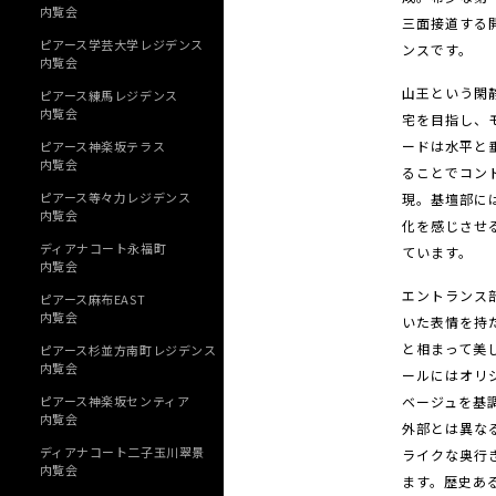
内覧会
三面接道する
ピアース学芸大学レジデンス
ンスです。
内覧会
山王という閑
ピアース練馬レジデンス
内覧会
宅を目指し、
ードは水平と
ピアース神楽坂テラス
内覧会
ることでコン
ピアース等々力レジデンス
現。基壇部に
内覧会
化を感じさせ
ディアナコート永福町
ています。
内覧会
エントランス
ピアース麻布EAST
内覧会
いた表情を持
と相まって美
ピアース杉並方南町レジデンス
内覧会
ールにはオリ
ピアース神楽坂センティア
ベージュを基
内覧会
外部とは異な
ディアナコート二子玉川翠景
ライクな奥行
内覧会
ます。歴史あ