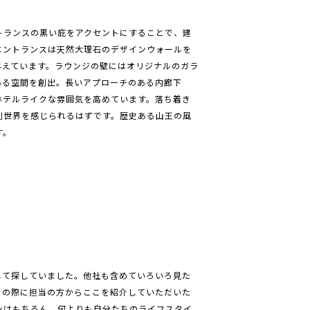
トランスの黒い庇をアクセントにすることで、建
エントランスは天然大理石のデザインウォールを
与えています。ラウンジの壁にはオリジナルのガラ
ある空間を創出。長いアプローチのある内廊下
ホテルライクな雰囲気を高めています。落ち着き
別世界を感じられるはずです。歴史ある山王の風
す。
して探していました。他社も含めていろいろ見た
その際に担当の方からここを紹介していただいた
ンはもちろん、何よりも自分たちのライフスタイ