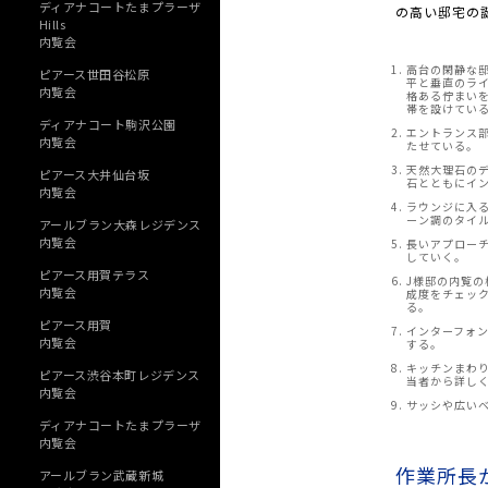
ディアナコートたまプラーザ
の高い邸宅の
Hills
内覧会
高台の閑静な
ピアース世田谷松原
平と垂直のラ
内覧会
格ある佇まい
帯を設けてい
ディアナコート駒沢公園
エントランス
内覧会
たせている。
天然大理石の
ピアース大井仙台坂
石とともにイ
内覧会
ラウンジに入
ーン調のタイ
アールブラン大森レジデンス
内覧会
長いアプロー
していく。
ピアース用賀テラス
J様邸の内覧
内覧会
成度をチェッ
る。
ピアース用賀
インターフォ
内覧会
する。
キッチンまわ
ピアース渋谷本町レジデンス
当者から詳し
内覧会
サッシや広い
ディアナコートたまプラーザ
内覧会
作業所長
アールブラン武蔵新城