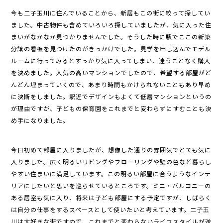
今も二子玉川に住んでいることから、新居もこの街に絞って探してい
ました。中古物件も含めていろいろ探していましたが、気に入った住
まいがなかなか見つかりませんでした。そうした時に駅でここの新築
分譲の看板を見つけたのがきっかけでした。見学を申し込んでモデル
ルームに行ってみるとすっかり気に入ってしまい、迷うことなく購入
を決めました。人気の高いマンションでしたので、希望する部屋がど
んどん埋まっていくので、あまり時間もかけられないこともあり早め
に決断をしました。駅近でデザインもよくて低層マンションというの
が理由ですが、子どもの保育園をこれまでと変わらずにすむことも決
め手になりました。
今日初めて部屋に入りましたが、想像した通りの雰囲気でとても気に
入りました。広く明るいリビングやフローリングや壁の色など暮らし
やすい住まいに満足しています。この明るい部屋に合うようなインテ
リアにしたいと思いを巡らせているところです。ミニ・バルコニーの
ある居室も気に入り、将来は子ども部屋にする予定ですが、しばらく
は自分の仕事をするスペースとして使いたいと考えています。二子玉
川は大好きな街ですので、これまでと変わらないライフスタイルが送