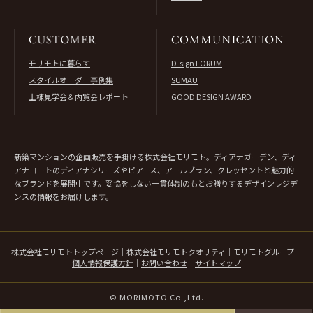
モリモトに暮らす
D-sign FORUM
スタイルオーダー事例集
SUMAU
上棟見学会＆内覧会レポート
GOOD DESIGN AWARD
新築マンションの企画販売を手掛ける株式会社モリモト。ディアナガーデン、ディ
アナコートのディアナシリーズやピアース、アールブラン、クレッセントと魅力的
なブランドを展開中です。妥協をしない一貫体制のもとお贈りするデザインレジデ
ンスの情報をお届けします。
株式会社モリモトトップページ
｜
株式会社モリモトクオリティ
｜
モリモトグループ
｜
個人情報保護方針
｜
お問い合わせ
｜
サイトマップ
© MORIMOTO Co.,Ltd.