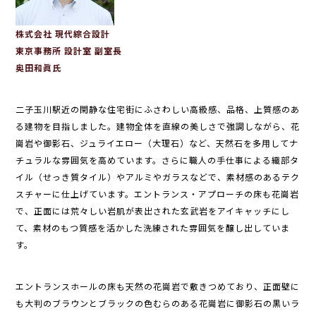
株式会社 現代綜合設計
東京事務所 設計室 副室長
奥田和眞氏
二子玉川駅近の閑静な住宅街にふさわしい高級感、品格、上質感のあ
る建物を目指しました。建物全体を直線の美しさで強調しながら、花
崗岩や御影石、ジュライエロー（大理石）など、天然石を多用してナ
チュラルな雰囲気を高めています。さらに職人の手仕事による織部タ
イル（せっき質タイル）やアルミやガラスなどで、素材感のあるテク
スチャーに仕上げています。エントランス・アプローチの床も花崗岩
で、正面には荒々しい岩肌が表出された玄武岩をアイキャッチにし
て、素材のもつ質感を活かした洗練された雰囲気を醸し出していま
す。
エントランスホールの床も天然の花崗岩で敷きつめており、正面壁に
も大判のブラウンとブラックの色むらのある花崗岩に御影石の黒いラ