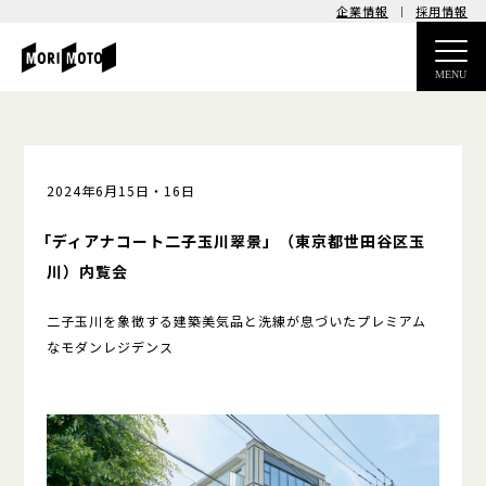
企業情報
採用情報
MENU
2024年6月15日・16日
「ディアナコート二子玉川翠景」
（東京都世田谷区玉
川）
内覧会
二子玉川を象徴する建築美
気品と洗練が息づいた
プレミアム
なモダンレジデンス