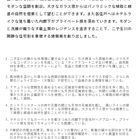
モダンな空間を創出。大きなガラス窓からはパノラミックな植栽と緑
道の自然を借景として望むことができます。また各住戸へはホテルラ
イクな落ち着いた内廊下がプライベート感を深めていきます。モダン
と洗練が織りなす最上質のレジデンスを追求することで、二子玉川の
閑静な住宅街を象徴する建築美を創り出しました。
二子玉川の静かな住環境に響き合うように、引き締まった直線の美しさでモダ
ンなコンポジションを形成している「ディアナコート二子玉川翠景」。自然素
材を多用したテクスチャーにより、気品と洗練が息づいた佇まいを醸し出して
いる。
素材感を活かした柔らかな色調の御影石のマリオンやガラス手摺り、さらに外
壁のジュライエロー（大理石）が邸宅として品格のある表情を描いている。
ナチュラルな雰囲気を高めるために花崗岩や御影石などの天然石を多く施した
エントランス。アプローチの床にも天然の花崗岩を施し、外壁には職人の手仕
事から生まれる織部タイルを使用している。高木を中心とした植栽の緑が建物
と美しく調和。
エントランスホールの床や正面の壁にも天然の花崗岩を配し、黒いラインの御
影石をアクセントにしてモダンな空間を創出。大きなガラス窓からは借景とし
て植栽と緑道の自然を望むことができる。
ホテルライクなカーペットを敷きつめた内廊下が各住戸へアプローチ。プライ
ベート感を深めてセキュリティにも配慮している。
H様邸の内覧会の様子。専任スタッフの案内により、新居の細かな部分まで不具
合がないか完成度をチェック。サッシの動作確認や、リビングと居室を仕切る
引き戸の仕上がりなども念入りに確認する。