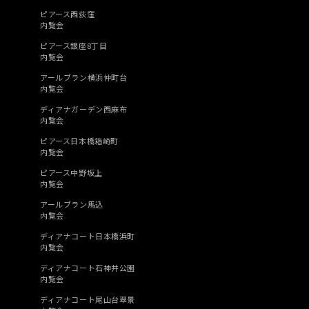
ピアース西荻窪
内覧会
ピアース銀座8丁目
内覧会
アールブラン横浜仲町台
内覧会
ディアナガーデン西麻布
内覧会
ピアース日本橋箱崎町
内覧会
ピアース中野坂上
内覧会
アールブラン馬込
内覧会
ディアナコート日本橋浜町
内覧会
ディアナコート石神井公園
内覧会
ディアナコート尾山台翠景