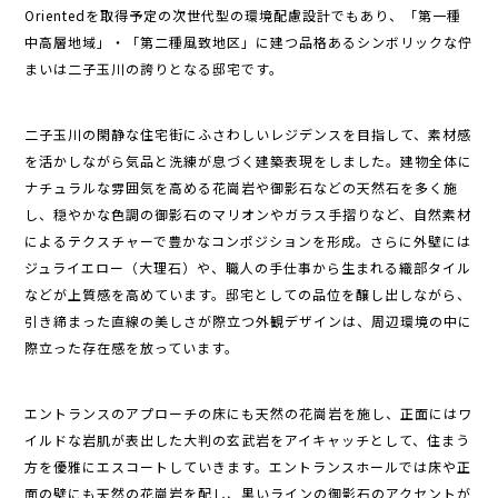
Orientedを取得予定の次世代型の環境配慮設計でもあり、「第一種
中高層地域」・「第二種風致地区」に建つ品格あるシンボリックな佇
まいは二子玉川の誇りとなる邸宅です。
二子玉川の閑静な住宅街にふさわしいレジデンスを目指して、素材感
を活かしながら気品と洗練が息づく建築表現をしました。建物全体に
ナチュラルな雰囲気を高める花崗岩や御影石などの天然石を多く施
し、穏やかな色調の御影石のマリオンやガラス手摺りなど、自然素材
によるテクスチャーで豊かなコンポジションを形成。さらに外壁には
ジュライエロー（大理石）や、職人の手仕事から生まれる織部タイル
などが上質感を高めています。邸宅としての品位を醸し出しながら、
引き締まった直線の美しさが際立つ外観デザインは、周辺環境の中に
際立った存在感を放っています。
エントランスのアプローチの床にも天然の花崗岩を施し、正面にはワ
イルドな岩肌が表出した大判の玄武岩をアイキャッチとして、住まう
方を優雅にエスコートしていきます。エントランスホールでは床や正
面の壁にも天然の花崗岩を配し、黒いラインの御影石のアクセントが