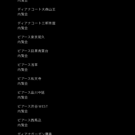
ディアナコート大森山王
内覧会
ディアナコート三軒茶屋
内覧会
ピアース東京尾久
内覧会
ピアース目黒青葉台
内覧会
ピアース浅草
内覧会
ピアース祐天寺
内覧会
ピアース品川中延
内覧会
ピアース渋谷 WEST
内覧会
ピアース西馬込
内覧会
ディアナガーデン鷹番