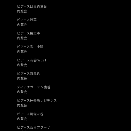
ピアース目黒青葉台
内覧会
ピアース浅草
内覧会
ピアース祐天寺
内覧会
ピアース品川中延
内覧会
ピアース渋谷 WEST
内覧会
ピアース西馬込
内覧会
ディアナガーデン鷹番
内覧会
ピアース神楽坂レジデンス
内覧会
ピアース阿佐ヶ谷
内覧会
ピアースたまプラーザ