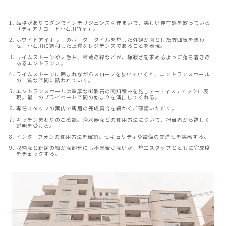
品格がありモダンでインテリジェンスな佇まいで、美しい存在感を放っている
「ディアナコート小石川竹早」。
ホワイトアイボリーのボーダータイルを施した外観が凛とした雰囲気を漂わ
せ、小石川に調和した上質なレジデンスであることを表現。
ライムストーンや天然石、植栽の緑などが、静寂さを求めるように落ち着きの
あるエントランス。
ライムストーンに囲まれながらスロープを歩いていくと、エントランスホール
の上質な空間に誘われていく。
エントランスホールは重厚な御影石の間知積みを施しアーティスティックに表
現。最上のプライベート空間の始まりを演出してくれる。
専任スタッフの案内で新居の完成具合を細かくご確認いただく。
キッチンまわりのご確認。浄水器などの使用方法について、担当者から詳しく
説明を受ける。
インターフォンの使用方法を確認。セキュリティや設備の先進性を実感する。
収納など新居の細かな部分にも不具合がないか、施工スタッフとともに完成度
をチェックする。