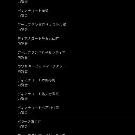
内覧会
ディアナコート奥沢
内覧会
アールブラン東京サウス仲六郷
内覧会
ディアナコート千石丸山町
内覧会
アールブラン下丸子センティア
内覧会
カワサキ・ミッドマークタワー
内覧会
ディアナコート本郷弓町
内覧会
ディアナコート祐天寺翠景
内覧会
ディアナコート小石川竹早
内覧会
ピアース溝の口
内覧会