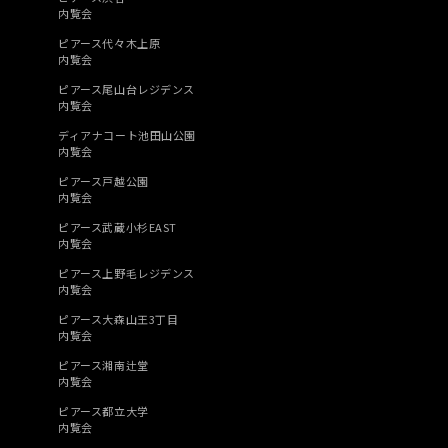
内覧会
ピアース代々木上原
内覧会
ピアース尾山台レジデンス
内覧会
ディアナコート池田山公園
内覧会
ピアース戸越公園
内覧会
ピアース武蔵小杉EAST
内覧会
ピアース上野毛レジデンス
内覧会
ピアース大森山王3丁目
内覧会
ピアース湘南辻堂
内覧会
ピアース都立大学
内覧会