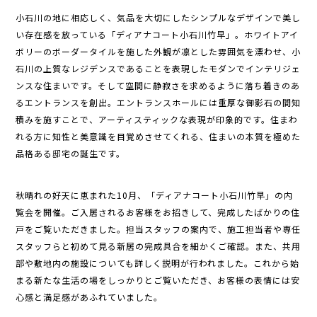
小石川の地に相応しく、気品を大切にしたシンプルなデザインで美し
い存在感を放っている「ディアナコート小石川竹早」。ホワイトアイ
ボリーのボーダータイルを施した外観が凛とした雰囲気を漂わせ、小
石川の上質なレジデンスであることを表現したモダンでインテリジェ
ンスな住まいです。そして空間に静寂さを求めるように落ち着きのあ
るエントランスを創出。エントランスホールには重厚な御影石の間知
積みを施すことで、アーティスティックな表現が印象的です。住まわ
れる方に知性と美意識を目覚めさせてくれる、住まいの本質を極めた
品格ある邸宅の誕生です。
秋晴れの好天に恵まれた10月、「ディアナコート小石川竹早」の内
覧会を開催。ご入居されるお客様をお招きして、完成したばかりの住
戸をご覧いただきました。担当スタッフの案内で、施工担当者や専任
スタッフらと初めて見る新居の完成具合を細かくご確認。また、共用
部や敷地内の施設についても詳しく説明が行われました。これから始
まる新たな生活の場をしっかりとご覧いただき、お客様の表情には安
心感と満足感があふれていました。