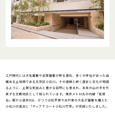
江戸時代には大名屋敷や武家屋敷が軒を連ね、多くの寺社があった由
緒ある土地柄である文京区小石川。その連綿と続く歴史と文化が物語
るように、上質な街並みと豊かな自然にも恵まれ、本来の山の手を代
表する文教地区として知られています。東京メトロ丸の内線「茗荷
谷」駅から徒歩8分、かつては松平家や水戸家の大名が屋敷を構えた
小石川の高台に「ディアナコート小石川竹早」が完成いたしました。