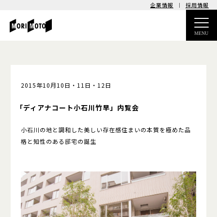
企業情報
採用情報
MENU
2015年10月10日・11日・12日
「ディアナコート小石川竹早」
内覧会
小石川の地と調和した美しい存在感
住まいの本質を極めた
品
格と知性のある邸宅の誕生