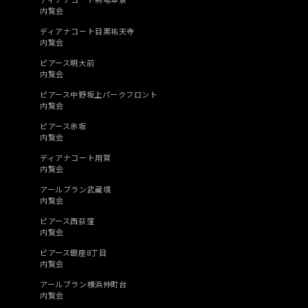
内覧会
ディアナコート目黒祐天寺
内覧会
ピアース明大前
内覧会
ピアース中野坂上パークフロント
内覧会
ピアース赤坂
内覧会
ディアナコート用賀
内覧会
アールブラン武蔵境
内覧会
ピアース西荻窪
内覧会
ピアース銀座8丁目
内覧会
アールブラン横浜仲町台
内覧会