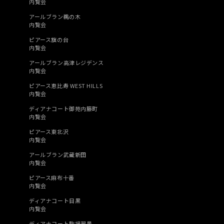
内覧会
アールブラン鵜の木
内覧会
ピアース旗の台
内覧会
アールブラン高津レジデンス
内覧会
ピアース恵比寿 WEST HILLS
内覧会
ディアナコート御苑内籐町
内覧会
ピアース東北沢
内覧会
アールブラン武蔵新田
内覧会
ピアース麻布十番
内覧会
ディアナコート目黒
内覧会
ディアナコート駒場翠景