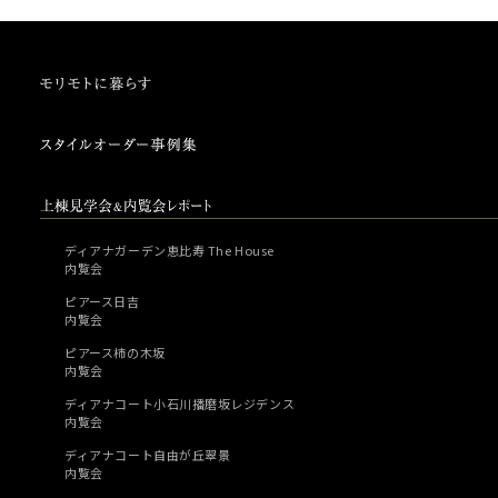
ディアナガーデン恵比寿 The House
内覧会
ピアース日吉
内覧会
ピアース柿の木坂
内覧会
ディアナコート小石川播磨坂レジデンス
内覧会
ディアナコート自由が丘翠景
内覧会