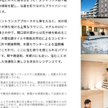
は植栽を配し、沿道を彩りながらプライバシーに
ます。
エントランスアプローチから扉を入ると、光の柱
チが待ち受ける上質なラウンジ。ホテルのロビー
練さの中で、開口部の窓からは花や緑を眺めるこ
。大理石調タイルや割肌天然石によるコンビネー
天井や間接照明、木調カウンターによる空間構
でこだわり、ここに住む誇りを感じられるパブリ
です。駅や商店街、多摩川にも近い、住むことの
した快適性と美しさを求めたレジデンスです。
の緑の前に建つ「アールブラン武蔵新田」。洗練された外
在感を放っている。
方接道する希少な立地を生かし、開放感のあるデザインを
ラインを強調したファサードが、インパクトのある建築美
る。
前や敷地の周縁部には、緑豊かな植栽を配して沿道を彩っ
なニッチが待ち受ける上質なラウンジ。大理石調タイルや
素材にこだわり、折上天井や間接照明によりホテルのロビ
間を構成している。