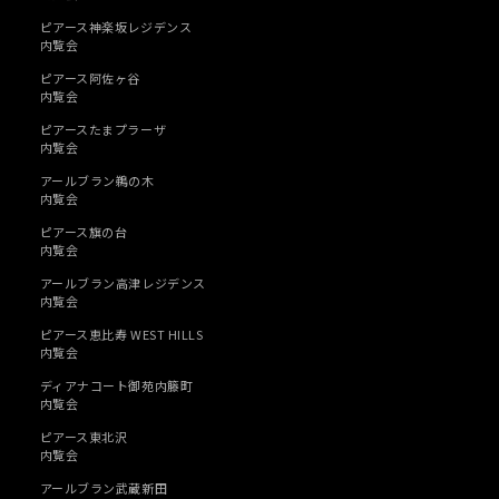
ピアース神楽坂レジデンス
内覧会
ピアース阿佐ヶ谷
内覧会
ピアースたまプラーザ
内覧会
アールブラン鵜の木
内覧会
ピアース旗の台
内覧会
アールブラン高津レジデンス
内覧会
ピアース恵比寿 WEST HILLS
内覧会
ディアナコート御苑内籐町
内覧会
ピアース東北沢
内覧会
アールブラン武蔵新田