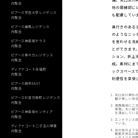
内覧会
地の周縁部に
ピアース学芸大学レジデンス
も配慮してい
内覧会
奥行きのある
ピアース練馬レジデンス
内覧会
のようなニッ
ピアース神楽坂テラス
を思わせる洗
内覧会
とができます
ピアース等々力レジデンス
ション、折上
内覧会
成。素材にま
ディアナコート永福町
ックスペース
内覧会
利便性を享受
ピアース麻布EAST
内覧会
矢口氷川神社
ピアース杉並方南町レジデンス
観が美しい存
内覧会
南西角地に二
表現。太い縦
ピアース神楽坂センティア
を演出してい
内覧会
エントランス
ている。
ディアナコート二子玉川翠景
光の柱のよう
内覧会
割肌天然石の
ーのような空