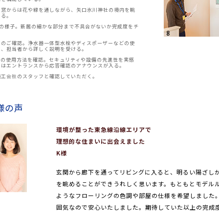
な窓からは花や緑を通しながら、矢口氷川神社の境内を眺
きる。
会の様子。新居の細かな部分まで不具合がないか完成度をチ
りのご確認。浄水器一体型水栓やディスポーザーなどの使
て、担当者から詳しく説明を受ける。
ンの使用方法を確認。セキュリティや設備の先進性を実感
にはエントランスから応答確認のアナウンスが入る。
施工会社のスタッフと確認していただく。
様の声
環境が整った東急線沿線エリアで
理想的な住まいに出会えました
K様
玄関から廊下を通ってリビングに入ると、明るい陽ざし
を眺めることができうれしく思います。もともとモデル
ようなフローリングの色調や部屋の仕様を希望しました
囲気なので安心いたしました。期待していた以上の完成