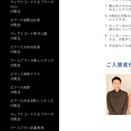
ディアナコートたまプラーザ
開口部の大き
Hills
めることがで
内覧会
K様邸の内覧
ェックする。
ピアース世田谷松原
内覧会
キッチンまわ
用方法につい
ディアナコート駒沢公園
インターフォ
内覧会
する。内覧中
天井部なども
ピアース大井仙台坂
内覧会
アールブラン大森レジデンス
ご入居者
内覧会
ピアース用賀テラス
内覧会
ピアース用賀
内覧会
ピアース渋谷本町レジデンス
内覧会
ディアナコートたまプラーザ
内覧会
アールブラン武蔵新城