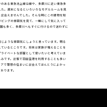
寺のある東急池上線沿線や、多摩川に近い東急多
した。週末になるといろいろなモデルルームを見
に出会えませんでした。そんな時にこの建物を知
リビングの雰囲気を見て、一瞬にして気に入って
公園も多く、多摩川へもすぐに行けるので迷わずに
同じような雰囲気にしょうと思っています。明る
えているところです。将来は家族が増えることを
プライベートな部屋として使いたいと考えていま
しみです。出張で羽田空港を利用することも多い
リアで理想の住まいに出会えてほんとうによかっ
ております。