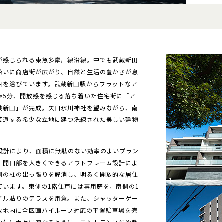
が感じられる東急多摩川線沿線。中でも武蔵新田
沿いに商店街が広がり、自然と生活の豊かさが息
目を浴びています。武蔵新田駅からフラットなア
歩5分、開放感を感じる落ち着いた住宅街に「ア
蔵新田」が完成。矢口氷川神社を望みながら、南
接道する希少な立地に建つ洗練された美しい建物
設計により、面積に無駄のない効率のよいプラン
。開口部を大きくできるアウトフレーム設計によ
側の柱の出っ張りを解消し、明るく開放的な居住
ています。東側の1階住戸には専用庭を、南側の1
イル貼りのテラスを用意。また、シャッターゲー
敷地内に全区画ハイルーフ対応の平置駐車場を完
神社に木々に連なるように、エントランス前や敷