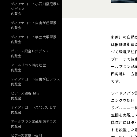
ディアナコート小石川播磨坂レ
ジデンス
内覧会
ディアナコート自由が丘翠景
内覧会
多摩川の自然
ディアナコート学芸大学翠景
内覧会
は旧鎌倉街道
ピアース銀座レジデンス
づく環境で注
内覧会
プローチで徒
アールブラン湘南辻堂
ールブラン武
内覧会
西角地に二方
ディアナコート自由が丘テラス
です。
内覧会
ワイドスパン
ピアース四谷Hills
内覧会
ニングを採用
ディアナコート東北沢リビオ
りバルコニー
内覧会
空間を実現し
アールブラン武蔵新城テラス
階住戸にはタ
内覧会
トを設置した
ピアース文京小石川
備。矢口氷川