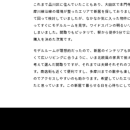
これまで品川区に住んでいたこともあり、大田区で本門
摩川線沿線の環境が整ったエリアで新居を探しておりま
て回って検討していましたが、なかなか気に入った物件
ってすぐにモデルルームを見学。ワイドスパンの明るい
しまいました。間取りもピッタリで、駅から徒歩5分で
購入を決めた次第です。
モデルルームが理想的だったので、新居のインテリアも
くて広いリビングに合うように、いま北欧風の家具で揃
考えて選んだ間取りですが、それまでは夫婦それぞれの
す。商店街も近くて便利ですし、多摩川までの散歩も楽
のでアクセスしやすいのも助かります。希望していたエ
たと思っています。この新居で暮らせる日を心待ちにし