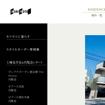
ディアナガーデン恵比寿 The
House
内覧会
ピアース日吉
内覧会
ピアース柿の木坂
内覧会