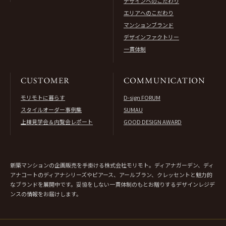
デザインへのこだわり
エリアへのこだわり
マンションブランド
デザインファクトリー
一貫体制
モリモトに暮らす
D-sign FORUM
スタイルオーダー事例集
SUMAU
上棟見学会＆内覧会レポート
GOOD DESIGN AWARD
新築マンションの企画販売を手掛ける株式会社モリモト。ディアナガーデン、ディ
アナコートのディアナシリーズやピアース、アールブラン、クレッセントと魅力的
なブランドを展開中です。妥協をしない一貫体制のもとお贈りするデザインレジデ
ンスの情報をお届けします。