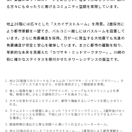
る方々にもゆったりと寛げるコミュニティ空間を実現しています。
地上20階には広々とした「スカイゲストルーム」を用意。2面採光に
より都市景観を一望でき、バルコニー越しにはバスルームを設置して
います。さらに免震構造を採用。万が一に発生する大地震でも先進の
免震構造が安全と安心を確保しています。まさに都市の躍動を知り、
革新的な未来を見据えた「カワサキ・ミッドマークタワー」。川崎の
街に確かなステイタスを根付かせたタワーレジデンスの誕生です。
地上20階建てのスマートなフォルムの「カワサキ・ミッドマークタワー」。タ
ワーレジデンスでありながら、全邸を南向きとして開放感を実現。
美しい陰翳を描くストライプデザインが、シャープなスタイリッシュさを表
現。植栽の美しさもこの建物のグレードを高めている。
ホテルを思わせるエントランスが、都市で機能するレジデンスを感じさせてく
れる。
ライムストーンを壁面にあしらった「ライブラリーラウンジ」。2層吹抜けのイ
ンテリジェンスな空間は、下段にはソファを設けてリラックスできるスペース
を確保している。
間接照明の演出が上質な空間へと導いてくれるエレベーターホール。
地上20階の広々とした「スカイゲストルーム」。2面採光により都市景観を一