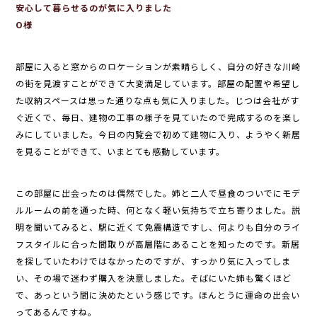
安心して暮らせるのが気に入りました
O様
部屋に入ると窓からのロケーションが素晴らしく、自分の好きな川崎
の街を見渡すことができて大変満足しています。部屋の配置や希望し
た収納スペースは思った通りな点も気に入りました。じつは会社がす
ぐ近くで、毎日、建物の工事の様子を見ていたので完成するのを楽し
みにしていました。今日の内覧会で初めて建物に入り、ようやく新居
を見ることができて、いまとても感動しています。
この部屋に出会ったのは偶然でした。姉と二人で昼食のついでにモデ
ルルームの前を通った時、何となく軽い気持ちで立ち寄りました。説
明を聞いてみると、駅に近くて免震構造ですし、何よりも自分のライ
フスタイルに合った間取りが高層階にあることを知ったのです。新居
を探していたわけではなかったのですが、すっかり気に入ってしま
い、その場で迷わず購入を決意しました。そばにいた姉も驚くほど
で、あっという間に決めたという感じです。ほんとうに運命の出会い
ってあるんですね。