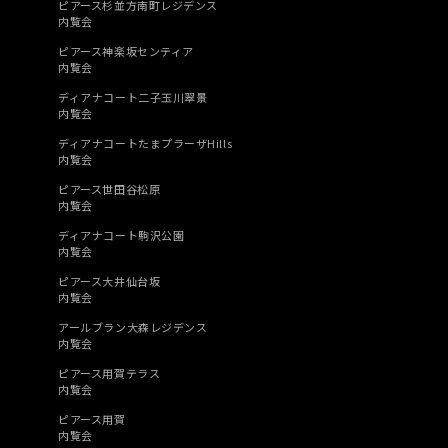
ピアース杉並方南町レジデンス
内覧会
ピアース神楽坂センティア
内覧会
ディアナコート二子玉川翠景
内覧会
ディアナコートたまプラーザHills
内覧会
ピアース世田谷松原
内覧会
ディアナコート駒沢公園
内覧会
ピアース大井仙台坂
内覧会
アールブラン大森レジデンス
内覧会
ピアース用賀テラス
内覧会
ピアース用賀
内覧会