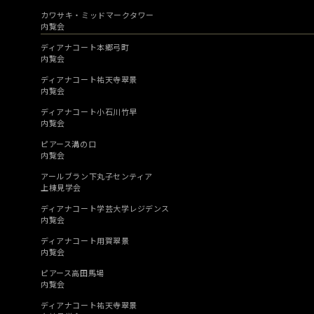
カワサキ・ミッドマークタワー
内覧会
ディアナコート本郷弓町
内覧会
ディアナコート祐天寺翠景
内覧会
ディアナコート小石川竹早
内覧会
ピアース溝の口
内覧会
アールブラン下丸子センティア
上棟見学会
ディアナコート学芸大学レジデンス
内覧会
ディアナコート用賀翠景
内覧会
ピアース高田馬場
内覧会
ディアナコート祐天寺翠景