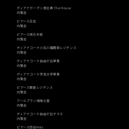
ディアナガーデン恵比寿 The House
内覧会
ピアース日吉
内覧会
ピアース柿の木坂
内覧会
ディアナコート小石川播磨坂レジデンス
内覧会
ディアナコート自由が丘翠景
内覧会
ディアナコート学芸大学翠景
内覧会
ピアース銀座レジデンス
内覧会
アールブラン湘南辻堂
内覧会
ディアナコート自由が丘テラス
内覧会
ピアース四谷Hills