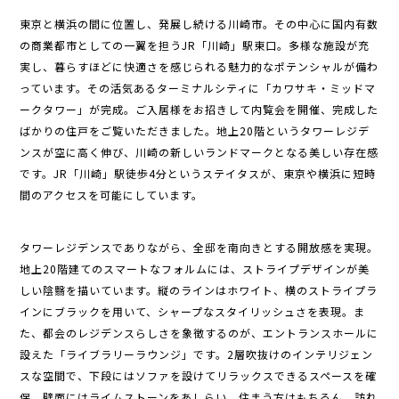
東京と横浜の間に位置し、発展し続ける川崎市。その中心に国内有数
の商業都市としての一翼を担うJR「川崎」駅東口。多様な施設が充
実し、暮らすほどに快適さを感じられる魅力的なポテンシャルが備わ
っています。その活気あるターミナルシティに「カワサキ・ミッドマ
ークタワー」が完成。ご入居様をお招きして内覧会を開催、完成した
ばかりの住戸をご覧いただきました。地上20階というタワーレジデ
ンスが空に高く伸び、川崎の新しいランドマークとなる美しい存在感
です。JR「川崎」駅徒歩4分というステイタスが、東京や横浜に短時
間のアクセスを可能にしています。
タワーレジデンスでありながら、全邸を南向きとする開放感を実現。
地上20階建てのスマートなフォルムには、ストライプデザインが美
しい陰翳を描いています。縦のラインはホワイト、横のストライプラ
インにブラックを用いて、シャープなスタイリッシュさを表現。ま
た、都会のレジデンスらしさを象徴するのが、エントランスホールに
設えた「ライブラリーラウンジ」です。2層吹抜けのインテリジェン
スな空間で、下段にはソファを設けてリラックスできるスペースを確
保。壁面にはライムストーンをあしらい、住まう方はもちろん、訪れ