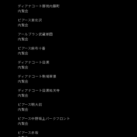
ディアナコート御苑内籐町
内覧会
ピアース東北沢
内覧会
アールブラン武蔵新田
内覧会
ピアース麻布十番
内覧会
ディアナコート目黒
内覧会
ディアナコート駒場翠景
内覧会
ディアナコート目黒祐天寺
内覧会
ピアース明大前
内覧会
ピアース中野坂上パークフロント
内覧会
ピアース赤坂