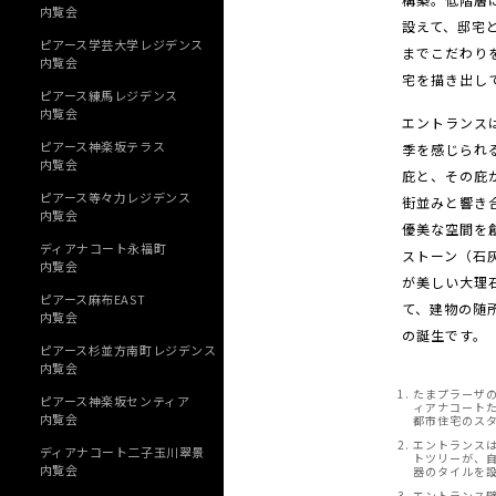
内覧会
設えて、邸宅
ピアース学芸大学レジデンス
までこだわり
内覧会
宅を描き出し
ピアース練馬レジデンス
内覧会
エントランス
ピアース神楽坂テラス
季を感じられ
内覧会
庇と、その庇
ピアース等々力レジデンス
街並みと響き
内覧会
優美な空間を
ディアナコート永福町
ストーン（石
内覧会
が美しい大理
ピアース麻布EAST
て、建物の随
内覧会
の誕生です。
ピアース杉並方南町レジデンス
内覧会
たまプラーザ
ピアース神楽坂センティア
ィアナコート
内覧会
都市住宅のス
エントランス
ディアナコート二子玉川翠景
トツリーが、
内覧会
器のタイルを
エントランス