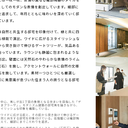
としてのモダンな表情を創出しています。細部に
を追求して、年月とともに味わいを深めていく邸
ています。
は自然と共生する邸宅を印象付けて、緑と共に四
る植栽で演出。ワイドに広がるスタイリッシュな
から突き抜けて伸びるゲートツリーが、気品ある
合っています。ラウンジも静謐に包まれるような
創出。壁面には天然石のやわらかな表情のライム
灰石）を施し、アクセントウォールに自然の文様
石を施しています。素材一つひとつにも厳選し
所に美意識が息づいた住まう人の誇りとなる邸宅
の中心、美しが丘1丁目の象徴となる住まいを目指した「デ
たまプラーザ」。モダニズム建築の邸宅美を描きながら、
タイリッシュな印象を構築している。
はワイドに広がる庇と、その庇から突き抜けて伸びるゲー
自然と共生する邸宅を印象付けている。低階層には織部陶
設えて、細部にまでこだわりを追求。
壁面にはやわらかな表情のライムストーン（石灰石）を施