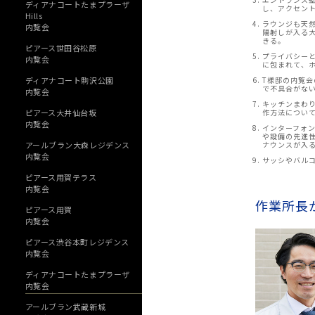
ディアナコートたまプラーザ
し、アクセン
Hills
ラウンジも天
内覧会
陽射しが入る
きる。
ピアース世田谷松原
プライバシー
内覧会
に包まれて、
T様邸の内覧
ディアナコート駒沢公園
で不具合がな
内覧会
キッチンまわ
作方法につい
ピアース大井仙台坂
内覧会
インターフォ
や設備の先進
ナウンスが入
アールブラン大森レジデンス
内覧会
サッシやバル
ピアース用賀テラス
内覧会
作業所長
ピアース用賀
内覧会
ピアース渋谷本町レジデンス
内覧会
ディアナコートたまプラーザ
内覧会
アールブラン武蔵新城