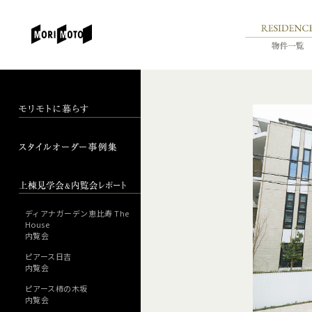
ディアナガーデン恵比寿 The
House
内覧会
ピアース日吉
内覧会
ピアース柿の木坂
内覧会