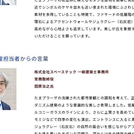
近でシンボルのケヤキ並木も近い恵まれた環境にふさわ
素材を多用していることも特徴で、ファサードの低層階
理石によるアクセントウォールやジュラグレー（石灰岩
高めながら心地よさも追求しています。美しが丘を象徴
いただけることを願っています。
理担当者からの言葉
株式会社スペーステック 一級建築士事務所
常務取締役
田原治之氏
たまプラーザの洗練された都市景観との調和を考えて、
ダニズム建築のような普遍的な美しさ表現しました。低
ルコニーガラスのラインにより、さらに上質さを高めて
モミジなどで四季の変化も演出。エントランスに入ると
ジュラグレー（石灰石）の自然の風合いを感じながらア
れた落ち着いたモダンな空間で、窓からは外の植栽の緑