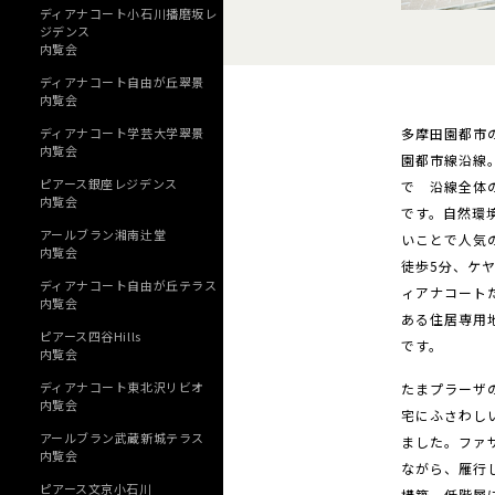
ディアナコート小石川播磨坂レ
ジデンス
内覧会
ディアナコート自由が丘翠景
内覧会
多摩田園都市
ディアナコート学芸大学翠景
内覧会
園都市線沿線
ピアース銀座レジデンス
で 沿線全体
内覧会
です。自然環
アールブラン湘南辻堂
いことで人気
内覧会
徒歩5分、ケ
ディアナコート自由が丘テラス
ィアナコート
内覧会
ある住居専用
ピアース四谷Hills
です。
内覧会
ディアナコート東北沢リビオ
たまプラーザ
内覧会
宅にふさわし
アールブラン武蔵新城テラス
ました。ファ
内覧会
ながら、雁行
ピアース文京小石川
構築。低階層