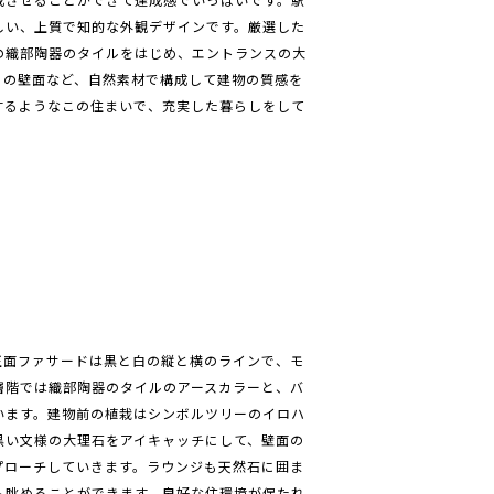
しい、上質で知的な外観デザインです。厳選した
の織部陶器のタイルをはじめ、エントランスの大
）の壁面など、自然素材で構成して建物の質感を
するようなこの住まいで、充実した暮らしをして
正面ファサードは黒と白の縦と横のラインで、モ
層階では織部陶器のタイルのアースカラーと、バ
います。建物前の植栽はシンボルツリーのイロハ
黒い文様の大理石をアイキャッチにして、壁面の
プローチしていきます。ラウンジも天然石に囲ま
も眺めることができます。良好な住環境が保たれ