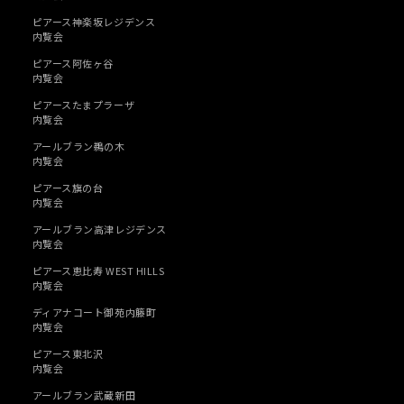
ピアース神楽坂レジデンス
内覧会
ピアース阿佐ヶ谷
内覧会
ピアースたまプラーザ
内覧会
アールブラン鵜の木
内覧会
ピアース旗の台
内覧会
アールブラン高津レジデンス
内覧会
ピアース恵比寿 WEST HILLS
内覧会
ディアナコート御苑内籐町
内覧会
ピアース東北沢
内覧会
アールブラン武蔵新田