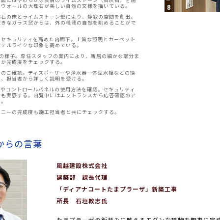
トウォールの大理石が美しい自然の文様を描いている。
然石の床とライムストーン壁により、静寂の空間を創出。
大きなガラス窓からは、外の植栽の自然を眺めることがで
とセキュリティを高めた内廊下。上質な照明とカーペット
ホテルライクな印象を高めている。
会の様子。専任スタッフの案内により、新居の細かな部分ま
いか完成度をチェックする。
りのご確認。ディスポーザーや浄水器一体型水栓などの操
て、担当者から詳しく説明を受ける。
ンやコントロールパネルの使用方法を確認。セキュリティ
性も実感する。内覧中にはエントランスから応答確認のア
る。
コニーの完成度も施工担当者と共にチェックする。
からの言葉
風越建設株式会社
建築部 課長代理
「ディアナコートたまプラーザ」新築工事
所長 石垣敦志氏
たまプラーザの街並みに映えるモダンな建物を無事に完