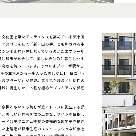
の文化圏を築いてステイタスを高めている東急田
。マスコミをして「新・山の手」とも称される中
のシンボル的存在となっているのがたまプラーザ
境と都市が融合して、美しい街並みと暮らしやす
の高さを誇っています。そのたまプラーザ駅から
ヤキの並木道から一歩入った美しが丘1丁目に「デ
たまプラーザ」が完成。恵まれた環境と利便性の
地域に誕生した、本物を極めたプレミアムな邸宅
の象徴ともいえる美しが丘アドレスに誕生する邸
い、美しい存在感を放つ上質なデザインを目指し
サードはモダニズム建築の普遍的な邸宅美を描き
した上層階が都市住宅のスタイリッシュな印象を
には一枚一枚、表情の異なる織部陶器のタイルを