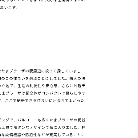
思います。
なたまプラーザの駅周辺に絞って探していまし
的のこの住まいを選ぶことにしました。購入の決
う立地で、生活の利便性や安心感、さらに外観デ
たまプラーザは街全体がコンパクトで暮らしやす
す。ここで納得できる住まいに出会えてよかった
ビングで、バルコニーも広くたまプラーザの街並
も上質でモダンなデザインで気に入りました。担
的な設備機器や防犯性などが充実していることに