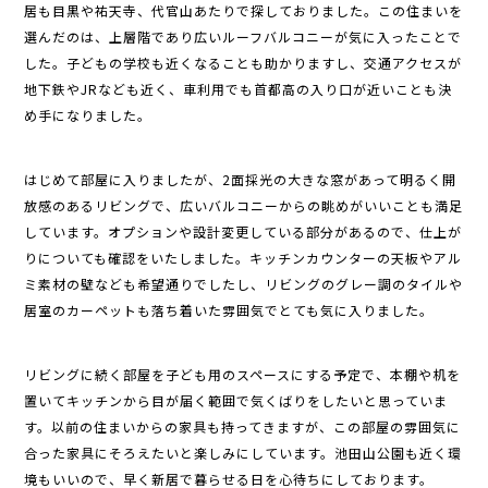
居も目黒や祐天寺、代官山あたりで探しておりました。この住まいを
選んだのは、上層階であり広いルーフバルコニーが気に入ったことで
した。子どもの学校も近くなることも助かりますし、交通アクセスが
地下鉄やJRなども近く、車利用でも首都高の入り口が近いことも決
め手になりました。
はじめて部屋に入りましたが、2面採光の大きな窓があって明るく開
放感のあるリビングで、広いバルコニーからの眺めがいいことも満足
しています。オプションや設計変更している部分があるので、仕上が
りについても確認をいたしました。キッチンカウンターの天板やアル
ミ素材の壁なども希望通りでしたし、リビングのグレー調のタイルや
居室のカーペットも落ち着いた雰囲気でとても気に入りました。
リビングに続く部屋を子ども用のスペースにする予定で、本棚や机を
置いてキッチンから目が届く範囲で気くばりをしたいと思っていま
す。以前の住まいからの家具も持ってきますが、この部屋の雰囲気に
合った家具にそろえたいと楽しみにしています。池田山公園も近く環
境もいいので、早く新居で暮らせる日を心待ちにしております。