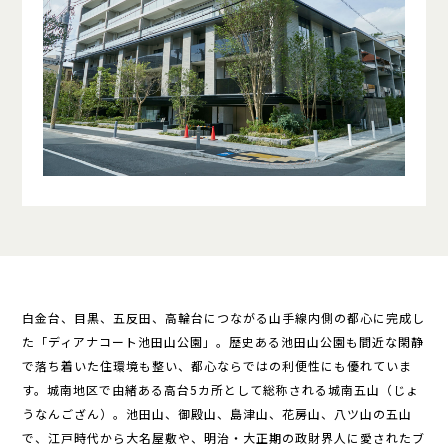
白金台、目黒、五反田、高輪台につながる山手線内側の都心に完成し
た「ディアナコート池田山公園」。歴史ある池田山公園も間近な閑静
で落ち着いた住環境も整い、都心ならではの利便性にも優れていま
す。城南地区で由緒ある高台5カ所として総称される城南五山（じょ
うなんござん）。池田山、御殿山、島津山、花房山、八ツ山の五山
で、江戸時代から大名屋敷や、明治・大正期の政財界人に愛されたブ