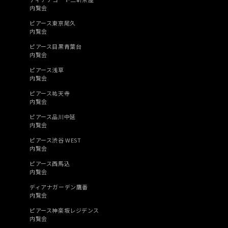
内覧会
ピアース東京尾久
内覧会
ピアース目黒青葉台
内覧会
ピアース浅草
内覧会
ピアース祐天寺
内覧会
ピアース品川中延
内覧会
ピアース渋谷 WEST
内覧会
ピアース西馬込
内覧会
ディアナガーデン鷹番
内覧会
ピアース神楽坂レジデンス
内覧会