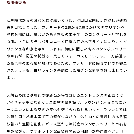
桶川遥香氏
江戸時代からの流れを受け継いできた、池田山公園にふさわしい建築
美を目指しました。ファサードの2層から3層にかけてのマリオンや
建物各部には、風合いのある杉板の本実加工のコンクリート打放しを
採用。さらにガラスバルコニーと荘厳な庇の水平ラインによりスタイ
リッシュな印象を与えています。前庭に配した高木のシンボルツリー
や巨石が、周辺の街並みに美しくフォーカスしています。三方接道す
る高低差のある広い敷地であるため、ファサードに限らず他の外観エ
クステリアも、白いラインを基調にしたモダンな表情を醸し出してい
ます。
天然石の床と基壇部の御影石が待ち受けるエントランスの正面には、
アイキャッチとなるガラス素材の壁を設け、ラウンジに入るまでにシ
ークエンスによる空間の変化も感じられると思います。ラウンジでは
外観と同じ杉板本実加工の壁がつながり、外と内との連続性のある落
ち着いた空間を創出。ガラス窓からは前庭のシンボルツリーと巨石を
眺めながら、ホテルライクな高級感のある内廊下が各居室へアプロー