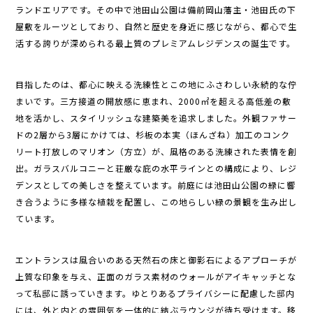
ランドエリアです。その中で池田山公園は備前岡山藩主・池田氏の下
屋敷をルーツとしており、自然と歴史を身近に感じながら、都心で生
活する誇りが深められる最上質のプレミアムレジデンスの誕生です。
目指したのは、都心に映える洗練性とこの地にふさわしい永続的な佇
まいです。三方接道の開放感に恵まれ、2000㎡を超える高低差の敷
地を活かし、スタイリッシュな建築美を追求しました。外観ファサー
ドの2層から3層にかけては、杉板の本実（ほんざね）加工のコンク
リート打放しのマリオン（方立）が、風格のある洗練された表情を創
出。ガラスバルコニーと荘厳な庇の水平ラインとの構成により、レジ
デンスとしての美しさを整えています。前庭には池田山公園の緑に響
き合うように多様な植栽を配置し、この地らしい緑の景観を生み出し
ています。
エントランスは風合いのある天然石の床と御影石によるアプローチが
上質な印象を与え、正面のガラス素材のウォールがアイキャッチとな
って私邸に誘っていきます。ゆとりあるプライバシーに配慮した邸内
には、外と内との雰囲気を一体的に結ぶラウンジが待ち受けます。移