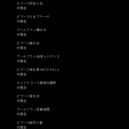
ピアース阿佐ヶ谷
内覧会
ピアースたまプラーザ
内覧会
アールブラン鵜の木
内覧会
ピアース旗の台
内覧会
アールブラン高津レジデンス
内覧会
ピアース恵比寿 WEST HILLS
内覧会
ディアナコート御苑内籐町
内覧会
ピアース東北沢
内覧会
アールブラン武蔵新田
内覧会
ピアース麻布十番
内覧会