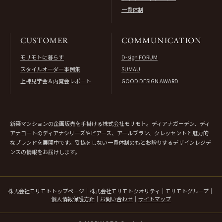
一貫体制
モリモトに暮らす
D-sign FORUM
スタイルオーダー事例集
SUMAU
上棟見学会＆内覧会レポート
GOOD DESIGN AWARD
新築マンションの企画販売を手掛ける株式会社モリモト。ディアナガーデン、ディ
アナコートのディアナシリーズやピアース、アールブラン、クレッセントと魅力的
なブランドを展開中です。妥協をしない一貫体制のもとお贈りするデザインレジデ
ンスの情報をお届けします。
株式会社モリモトトップページ
｜
株式会社モリモトクオリティ
｜
モリモトグループ
｜
個人情報保護方針
｜
お問い合わせ
｜
サイトマップ