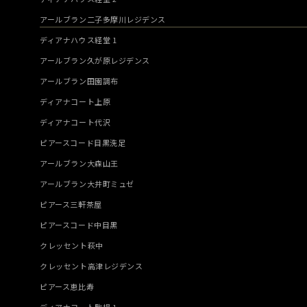
アールブラン二子多摩川レジデンス
ディアナハウス経堂 1
アールブラン久が原レジデンス
アールブラン田園調布
ディアナコート上原
ディアナコート代沢
ピアースコード目黒洗足
アールブラン大森山王
アールブラン大井町ミュゼ
ピアース三軒茶屋
ピアースコード中目黒
クレッセント萩中
クレッセント高津レジデンス
ピアース恵比寿