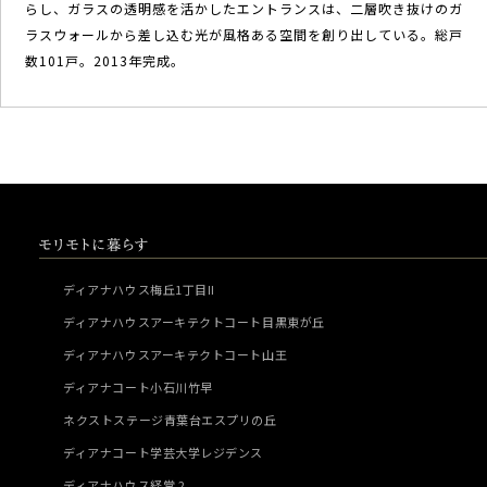
らし、ガラスの透明感を活かしたエントランスは、二層吹き抜けのガ
ラスウォールから差し込む光が風格ある空間を創り出している。総戸
数101戸。2013年完成。
ディアナハウス梅丘1丁目II
ディアナハウスアーキテクトコート目黒東が丘
ディアナハウスアーキテクトコート山王
ディアナコート小石川竹早
ネクストステージ青葉台エスプリの丘
ディアナコート学芸大学レジデンス
ディアナハウス経堂 2