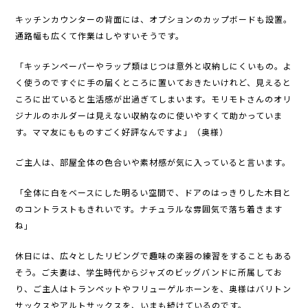
キッチンカウンターの背面には、オプションのカップボードも設置。
通路幅も広くて作業はしやすいそうです。
「キッチンペーパーやラップ類はじつは意外と収納しにくいもの。よ
く使うのですぐに手の届くところに置いておきたいけれど、見えると
ころに出ていると生活感が出過ぎてしまいます。モリモトさんのオリ
ジナルのホルダーは見えない収納なのに使いやすくて助かっていま
す。ママ友にもものすごく好評なんですよ」（奥様）
ご主人は、部屋全体の色合いや素材感が気に入っていると言います。
「全体に白をベースにした明るい空間で、ドアのはっきりした木目と
のコントラストもきれいです。ナチュラルな雰囲気で落ち着きます
ね」
休日には、広々としたリビングで趣味の楽器の練習をすることもある
そう。ご夫妻は、学生時代からジャズのビッグバンドに所属してお
り、ご主人はトランペットやフリューゲルホーンを、奥様はバリトン
サックスやアルトサックスを、いまも続けているのです。